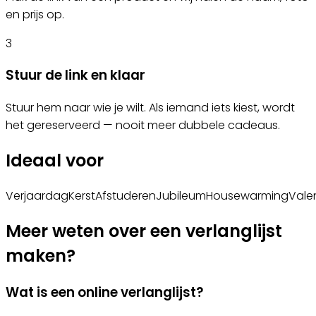
en prijs op.
3
Stuur de link en klaar
Stuur hem naar wie je wilt. Als iemand iets kiest, wordt
het gereserveerd — nooit meer dubbele cadeaus.
Ideaal voor
Verjaardag
Kerst
Afstuderen
Jubileum
Housewarming
Vale
Meer weten over een verlanglijst
maken?
Wat is een online verlanglijst?