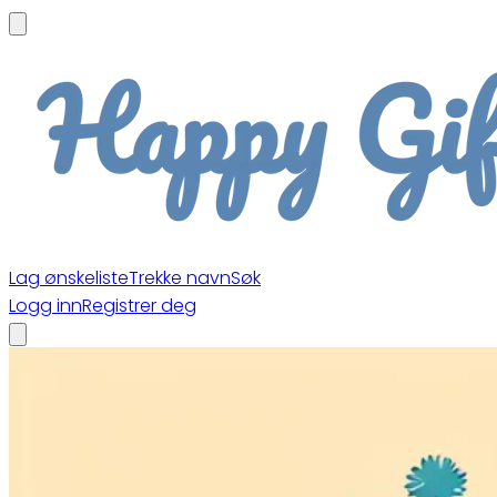
Lag ønskeliste
Trekke navn
Søk
Logg inn
Registrer deg