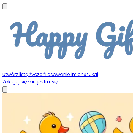
Utwórz listę życzeń
Losowanie imion
Szukaj
Zaloguj się
Zarejestruj się