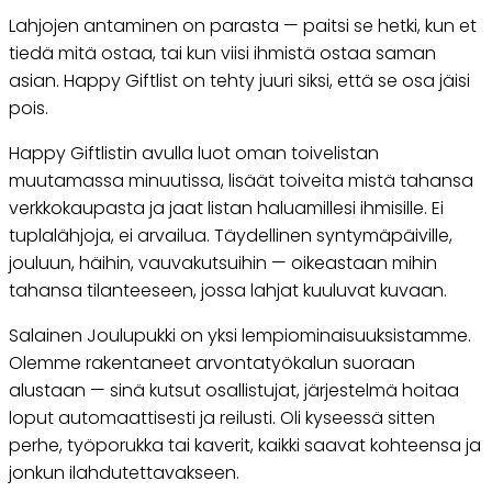
Lahjojen antaminen on parasta — paitsi se hetki, kun et
tiedä mitä ostaa, tai kun viisi ihmistä ostaa saman
asian. Happy Giftlist on tehty juuri siksi, että se osa jäisi
pois.
Happy Giftlistin avulla luot oman toivelistan
muutamassa minuutissa, lisäät toiveita mistä tahansa
verkkokaupasta ja jaat listan haluamillesi ihmisille. Ei
tuplalähjoja, ei arvailua. Täydellinen syntymäpäiville,
jouluun, häihin, vauvakutsuihin — oikeastaan mihin
tahansa tilanteeseen, jossa lahjat kuuluvat kuvaan.
Salainen Joulupukki on yksi lempiominaisuuksistamme.
Olemme rakentaneet arvontatyökalun suoraan
alustaan — sinä kutsut osallistujat, järjestelmä hoitaa
loput automaattisesti ja reilusti. Oli kyseessä sitten
perhe, työporukka tai kaverit, kaikki saavat kohteensa ja
jonkun ilahdutettavakseen.