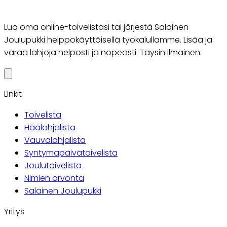
Luo oma online-toivelistasi tai järjestä Salainen
Joulupukki helppokäyttöisellä työkalullamme. Lisää ja
varaa lahjoja helposti ja nopeasti. Täysin ilmainen.
Linkit
Toivelista
Häälahjalista
Vauvalahjalista
Syntymäpäivätoivelista
Joulutoivelista
Nimien arvonta
Salainen Joulupukki
Yritys