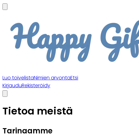
Luo toivelista
Nimien arvonta
Etsi
Kirjaudu
Rekisteröidy
Tietoa meistä
Tarinaamme