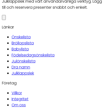
Julklappslek med vårt användarvänliga verktyg. Lägg
till och reservera presenter snabbt och enkelt.
Länkar
Önskelista
Bröllopslista
Babylista
Födelsedagsönskelista
Julönskelista
Dra namn
Julklappslek
Företag
Villkor
Integritet
Om oss